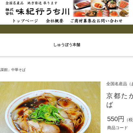
しゅうぼう本舗
福菜館」中華そば
全国名産品（
京都た
ば
550円
（税
商品コード