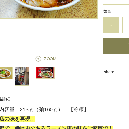
数量
-
ZOOM
share
品詳細
内容量 213ｇ（麺160ｇ） 【冷凍】
店の味を再現！
都で一番歴史のあるラーメン店の味をご家庭で！