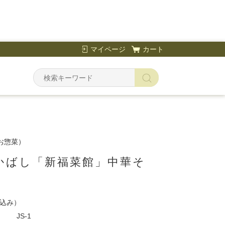
マイページ
カート
お惣菜）
かばし「新福菜館」中華そ
込み）
JS-1